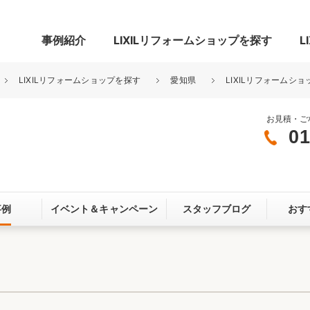
事例紹介
LIXILリフォームショップを探す
L
LIXILリフォームショップを探す
愛知県
LIXILリフォームショ
お見積・ご
01
グ
リビング・居室
寝室
玄関まわり
門まわり
事例
イベント＆
キャンペーン
スタッフブログ
おす
スペース
カースペース
お客さま満足度アンケート
ここちいい
リノベーシ
オール電化
省エネ