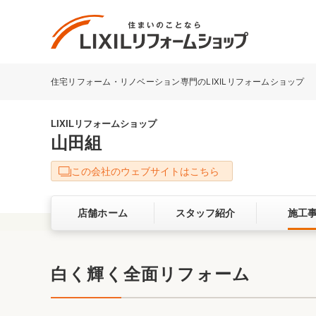
住宅リフォーム・リノベーション専門のLIXILリフォームショップ
リフォーム事例を探す
LIXILリフォームショップについて
LIXILリフォームショップ
山田組
キッチン
ダイニン
この会社のウェブサイトはこちら
洗面化粧室
トイレ
店舗ホーム
スタッフ紹介
施工
ベランダ・バルコニー
ガーデン
サービス向上・品質改善の取り組み
白く輝く全面リフォーム
バリアフリー
耐震補強