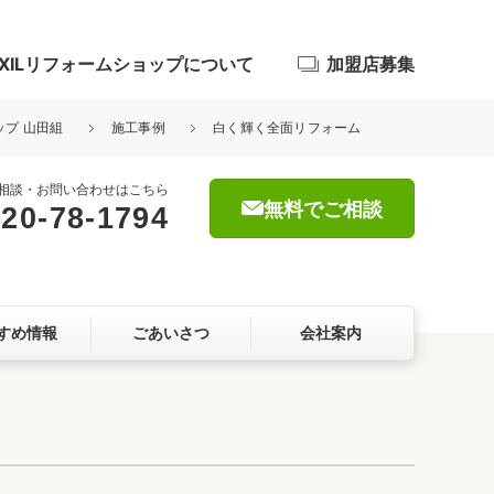
IXILリフォームショップについて
加盟店募集
ップ 山田組
施工事例
白く輝く全面リフォーム
相談・お問い合わせはこちら
無料でご相談
20-78-1794
浴室
屋根・外壁
すめ情報
ごあいさつ
会社案内
暮らしをつくる、価値・性能向上
ョン
自然素材