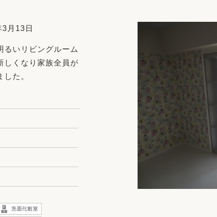
リフォーム
中古リフォーム
古民家再生
暮らす
3月13日
ライフスタイルコンパス
リフォーム
明るいリビングルーム
3Dシミュレーション
新しくなり家族全員が
リフォームお役立ち情報
ました。
おすすめ情報
ワン