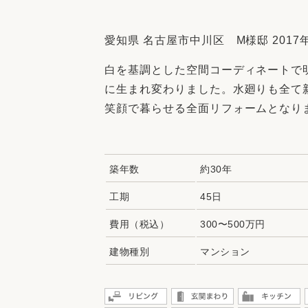
収納
デザイン
趣味を楽しむ
ペットと
愛知県 名古屋市中川区 M様邸 2017年
リフォームコンシェルジュ®
白を基調とした空間コーディネートで
お客さまの声
に生まれ変わりました。水廻りも全て
笑顔で暮らせる全面リフォームとなり
築年数
約30年
中古物件探しから性能向上リフォームを
ストップ
工期
45日
費用（税込）
300〜500万円
建物種別
マンション