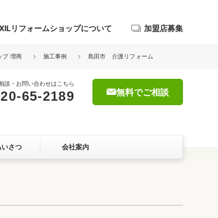
IXILリフォームショップについて
加盟店募集
ップ 増商
施工事例
島田市 介護リフォーム
相談・お問い合わせはこちら
無料でご相談
20-65-2189
浴室
屋根・外壁
あいさつ
会社案内
暮らしをつくる、価値・性能向上
ョン
自然素材