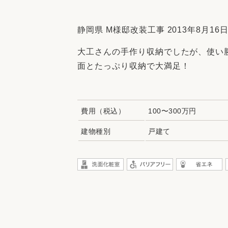
収納
デザイン
趣味を楽しむ
ペットと
静岡県 M様邸改装工事 2013年8月16
リフォームコンシェルジュ®
大工さんの手作り収納でしたが、使い
お客さまの声
面とたっぷり収納で大満足！
費用（税込）
100〜300万円
中古物件探しから性能向上リフォームを
建物種別
戸建て
ストップ