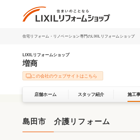
住宅リフォーム・リノベーション専門のLIXILリフォームショップ
リフォーム事例を探す
LIXILリフォームショップについて
LIXILリフォームショップ
増商
キッチン
ダイニン
この会社のウェブサイトはこちら
洗面化粧室
トイレ
店舗ホーム
スタッフ紹介
施工
ベランダ・バルコニー
ガーデン
サービス向上・品質改善の取り組み
島田市 介護リフォーム
バリアフリー
耐震補強