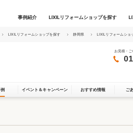
事例紹介
LIXILリフォームショップを探す
L
LIXILリフォームショップを探す
静岡県
LIXILリフォームショ
お見積・ご
01
グ
リビング・居室
寝室
玄関まわり
門まわり
事例
イベント＆
キャンペーン
おすすめ情報
ご
スペース
カースペース
お客さま満足度アンケート
ここちいい
リノベーシ
オール電化
省エネ