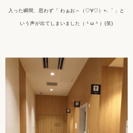
入った瞬間、思わず「 わぁお～（♡∀♡）+.゜ 」と
いう声が出てしまいました（＾ω＾）(笑)