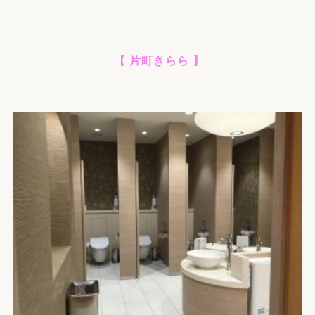
【 片町きらら 】