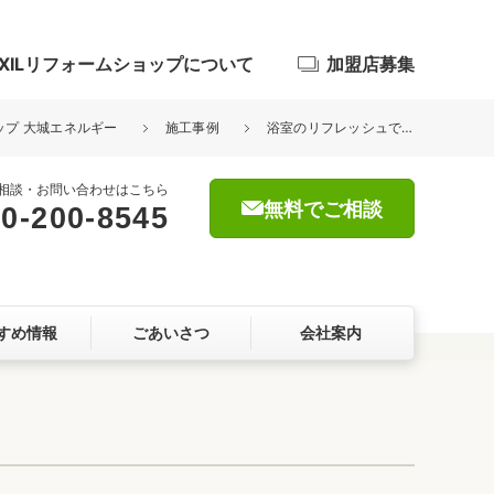
IXILリフォームショップについて
加盟店募集
ョップ 大城エネルギー
施工事例
浴室のリフレッシュでこんなにキレイになります。
相談・お問い合わせはこちら
無料でご相談
0-200-8545
浴室
屋根・外壁
すめ情報
ごあいさつ
会社案内
暮らしをつくる、価値・性能向上
ョン
自然素材