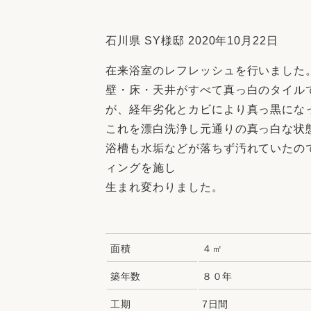
収納
デザイン
趣味を楽しむ
ペットと
石川県 SY様邸 2020年10月22日
リフォームコンシェルジュ®
在来浴室のレフレッシュを行いました
お客さまの声
壁・床・天井がすべて真っ白のタイル
が、経年劣化とカビにより真っ黒にな
これを漂白洗浄し元通りの真っ白な状
浴槽も水垢などが落ちず汚れていたの
ィングを施し
中古物件探しから性能向上リフォームを
生まれ変わりました。
ストップ
面積
４㎡
築年数
８０年
工期
7日間