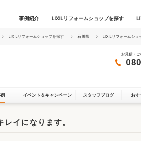
事例紹介
LIXILリフォームショップを探す
L
LIXILリフォームショップを探す
石川県
LIXILリフォームシ
お見積・ご
080
グ
リビング・居室
寝室
玄関まわり
門まわり
事例
イベント＆
キャンペーン
スタッフブログ
おす
スペース
カースペース
お客さま満足度アンケート
ここちいい
リノベーシ
キレイになります。
オール電化
省エネ