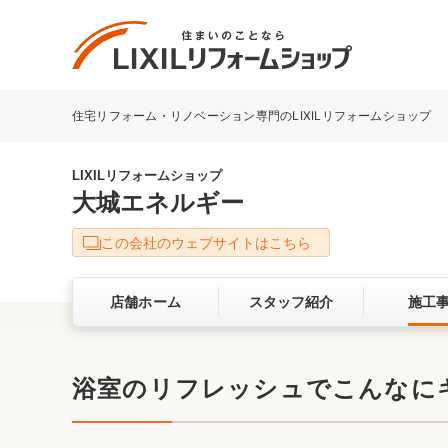
住宅リフォーム・リノベーション専門のLIXILリフォームショップ
リフォーム事例を探す
LIXILリフォームショップについて
LIXILリフォームショップ
大城エネルギー
キッチン
ダイニン
この会社のウェブサイトはこちら
洗面化粧室
トイレ
店舗ホーム
スタッフ紹介
施工
ベランダ・バルコニー
ガーデン
サービス向上・品質改善の取り組み
浴室のリフレッシュでこんなに
バリアフリー
耐震補強