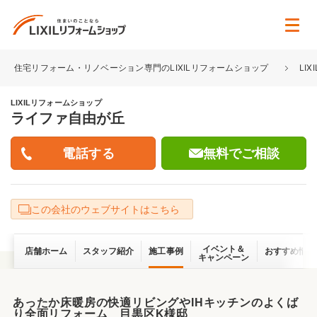
住宅リフォーム・リノベーション専門のLIXILリフォームショップ
LI
LIXILリフォームショップ
ライファ自由が丘
無料でご相談
この会社のウェブサイトはこちら
イベント＆
店舗ホーム
スタッフ紹介
施工事例
おすすめ情報
キャンペーン
あったか床暖房の快適リビングやIHキッチンのよくば
り全面リフォーム 目黒区K様邸