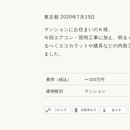
収納
デザイン
趣味を楽しむ
ペットと
東京都 2020年7月15日
リフォームコンシェルジュ®
マンションにお住まいのＫ様。
お客さまの声
今回エアコン・照明工事に加え、明る
るべくエコカラットや建具などの内装
ました。
中古物件探しから性能向上リフォームを
費用（税込）
〜100万円
ストップ
建物種別
マンション