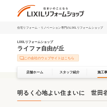
住宅リフォーム・リノベーション専門のLIXILリフォームショップ
リフォーム事例を探す
LIXILリフォームショップについて
LIXILリフォームショップ
ライファ自由が丘
キッチン
ダイニン
この会社のウェブサイトはこちら
洗面化粧室
トイレ
店舗ホーム
スタッフ紹介
施工
ベランダ・バルコニー
ガーデン
サービス向上・品質改善の取り組み
明るく心地よい住まいに 世田
バリアフリー
耐震補強