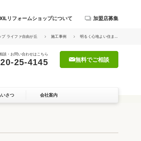
IXILリフォームショップについて
加盟店募集
ョップ ライファ自由が丘
施工事例
明るく心地よい住まいに 世田谷区K様邸
相談・お問い合わせはこちら
無料でご相談
20-25-4145
浴室
屋根・外壁
あいさつ
会社案内
暮らしをつくる、価値・性能向上
ョン
自然素材