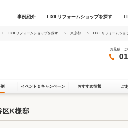
事例紹介
LIXILリフォームショップを探す
L
LIXILリフォームショップを探す
東京都
LIXILリフォームシ
お見積・ご
01
グ
リビング・居室
寝室
玄関まわり
門まわり
事例
イベント＆
キャンペーン
おすすめ情報
ご
スペース
カースペース
お客さま満足度アンケート
ここちいい
リノベーシ
谷区K様邸
オール電化
省エネ