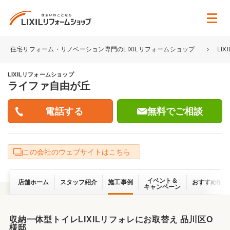
住宅リフォーム・リノベーション専門のLIXILリフォームショップ
LI
LIXILリフォームショップ
ライファ自由が丘
無料でご相談
この会社のウェブサイトはこちら
イベント＆
店舗ホーム
スタッフ紹介
施工事例
おすすめ情報
キャンペーン
収納一体型トイレLIXILリフォレにお取替え 品川区O
様邸