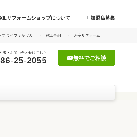
IXILリフォームショップについて
加盟店募集
ョップ ライファかづの
施工事例
浴室リフォーム
相談・お問い合わせはこちら
無料でご相談
86-25-2055
浴室
屋根・外壁
暮らしをつくる、価値・性能向上
ョン
自然素材