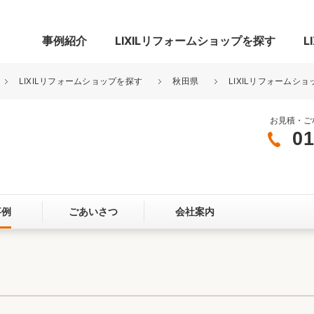
事例紹介
LIXILリフォームショップを探す
L
LIXILリフォームショップを探す
秋田県
LIXILリフォームシ
お見積・ご
01
グ
リビング・居室
寝室
玄関まわり
門まわり
事例
ごあいさつ
会社案内
スペース
カースペース
お客さま満足度アンケート
ここちいい
リノベーシ
オール電化
省エネ