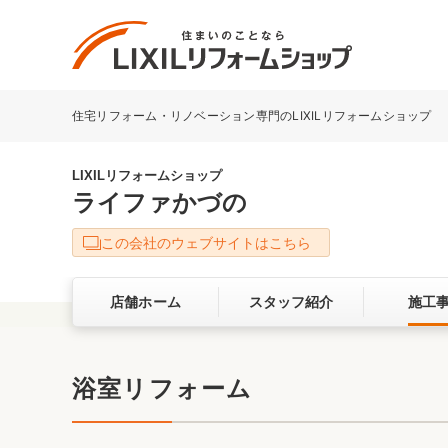
住宅リフォーム・リノベーション専門のLIXILリフォームショップ
リフォーム事例を探す
LIXILリフォームショップについて
LIXILリフォームショップ
ライファかづの
キッチン
ダイニン
この会社のウェブサイトはこちら
洗面化粧室
トイレ
店舗ホーム
スタッフ紹介
施工
ベランダ・バルコニー
ガーデン
サービス向上・品質改善の取り組み
浴室リフォーム
バリアフリー
耐震補強