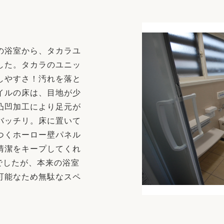
リフォーム
中古リフォーム
古民家再生
暮らす
ライフスタイルコンパス
リフォーム
の浴室から、タカラユ
3Dシミュレーション
した。タカラのユニッ
リフォームお役立ち情報
しやすさ！汚れを落と
イルの床は、目地が少
おすすめ情報
凸凹加工により足元が
バッチリ。床に置いて
ワン
つくホーロー壁パネル
清潔をキープしてくれ
でしたが、本来の浴室
可能なため無駄なスペ
♪