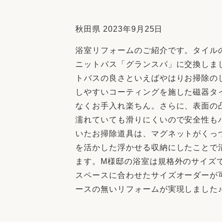
収納
デザイン
趣味を楽しむ
ペットと
秋田県 2023年9月25日
リフォームコンシェルジュ®
浴室リフォームのご紹介です。タイル
お客さまの声
ニットバス「グランスパ」に交換しま
トバスの良さといえばやはりお掃除の
しやすいコーティングを施した磁器タ
なくお手入れ楽ちん。さらに、表面の
濡れていても滑りにくいので安全性も
中古物件探しから性能向上リフォームを
いたお掃除道具は、マグネットがくっ
ストップ
を活かした浮かせる収納にしたことで
ます。M様邸の浴室は規格外のサイズ
スペースに合わせたサイズオーダーが
ースの無いリフォームが実現しました