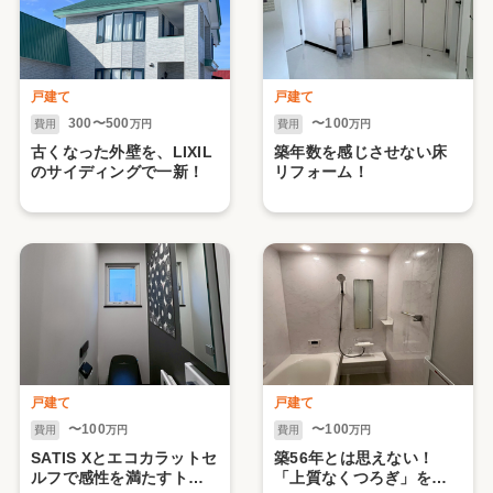
戸建て
戸建て
300〜500
〜100
費用
万円
費用
万円
古くなった外壁を、LIXIL
築年数を感じさせない床
のサイディングで一新！
リフォーム！
戸建て
戸建て
〜100
〜100
費用
万円
費用
万円
SATIS Xとエコカラットセ
築56年とは思えない！
ルフで感性を満たすトイ
「上質なくつろぎ」を叶