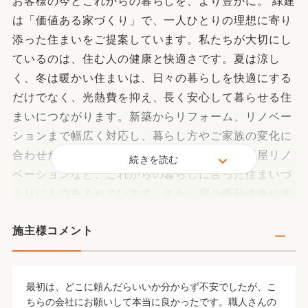
お客様の今とこれからの暮らしを、より豊かに。 緑建
は「価値ある家づくり」で、一人ひとりの理想に寄り
添った住まいをご提案しています。私たちが大切にし
ているのは、住む人の健康と快適さです。夏は涼し
く、冬は暖かい住まいは、日々の暮らしを快適にする
だけでなく、光熱費を抑え、長く安心して暮らせる住
まいにつながります。新築からリフォーム、リノベー
ションまで幅広く対応し、暮らし方やご家族の変化に
合わせたご提案を行っています。近年では、平屋リノ
続きを読む
ベーションなど、これからの暮らしに合った住まいづ
くりにも力を入れています。また、窓の断熱改修や水
回りのリフォームなど、毎日の快適さを高める工事も
施主様コメント
得意としています。構造・性能・デザインのバランス
を大切にしながら、何年経っても「この家で良かっ
た」と思っていただける住まいを。これからの暮らし
最初は、どこに頼んだらいいか分からず不安でしたが、こ
に寄り添うパートナーとして、住まいづくりに向き合
ちらの会社にお願いして本当に良かったです。職人さんの