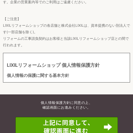
す。企業の営業案内等でのご利用はご遠慮ください。
【ご注意】
LIXILリフォームショップの各店舗と株式会社LIXILは、資本提携のない別法人で
す(一部店舗を除く)。
リフォームの工事請負契約はお客様と当該LIXILリフォームショップ店との間で
行われます。
LIXILリフォームショップ 個人情報保護方針
個人情報の保護に関する基本方針
株式会社LIXIL LIXILリフォームショップ（以下、「当社」
といいます。）は、個人情報の適切な取扱い及び保護が、
当社にとって社会的責務であると考えております。当社
個人情報保護方針に同意の上、
は、当社が取得する個人情報（当社が、当社フランチャイ
確認画面にお進みください。
ズチェーン加盟店（以下、「FC店」といいます。）から取
得する個人情報を含みます。）を、この個人情報保護方針
（以下、「本方針」といいます。）に基づき、適切に取扱