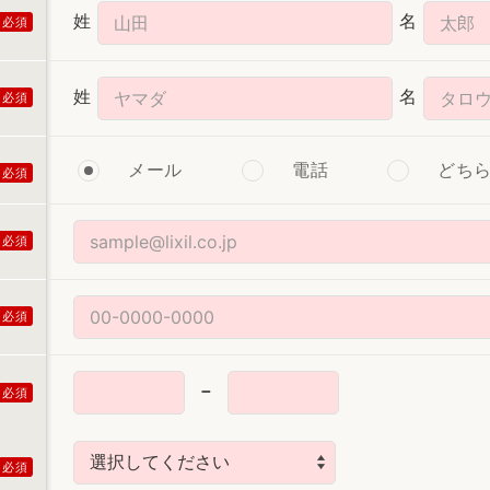
姓
名
姓
名
メール
電話
どち
－