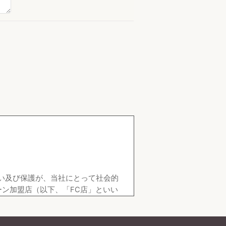
。
取扱い及び保護が、当社にとって社会的
ン加盟店（以下、「FC店」といい
ます。）に基づき、適切に取扱い、