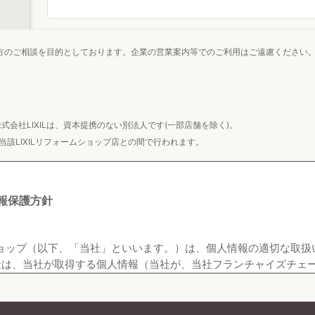
方のご相談を目的としております。企業の営業案内等でのご利用はご遠慮ください
株式会社LIXILは、資本提携のない別法人です(一部店舗を除く)。
該LIXILリフォームショップ店との間で行われます。
情報保護方針
ォームショップ（以下、「当社」といいます。）は、個人情報の適切な
は、当社が取得する個人情報（当社が、当社フランチャイズチェー
含みます。）を、この個人情報保護方針（以下、「本方針」といい