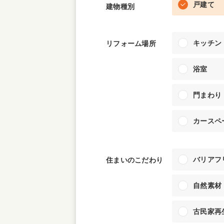
収納
デザイン
戸建て
建物種別
趣味を楽しむ
ペットと
キッチン
リフォーム場所
リフォームコンシェルジュ®
お客さまの声
浴室
門まわり
カースペ
中古物件探しから性能向上リフォームを
バリアフ
住まいのこだわり
ストップ
自然素材
古民家再