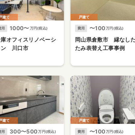
戸建て
戸建て
1000〜
〜100
費用
万円(税込)
費用
万円(税込)
倉庫オフィスリノベーシ
岡山県倉敷市 縁なし
ョン 川口市
たみ表替え工事事例
戸建て
戸建て
300〜500
〜100
費用
万円(税込)
費用
万円(税込)