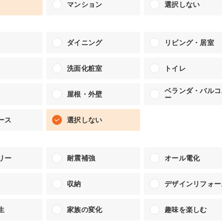
リフォーム
中古リフォーム
古民家再生
マンション
選択しない
暮らす
ダイニング
リビング・居室
ライフスタイルコンパス
リフォーム
3Dシミュレーション
洗面化粧室
トイレ
ベランダ・バルコ
屋根・外壁
リフォームお役立ち情報
ー
おすすめ情報
ース
選択しない
ワン
リー
耐震補強
オール電化
収納
デザインリフォー
生
家族の変化
趣味を楽しむ