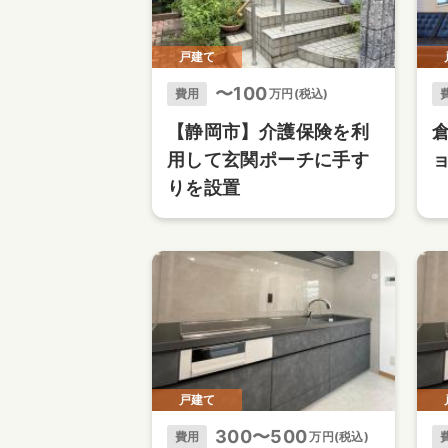
戸建て
〜100
費用
万円(税込)
【静岡市】介護保険を利
用して玄関ポーチに手す
りを設置
戸建て
300〜500
費用
万円(税込)