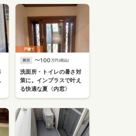
戸建て
〜100
費用
万円(税込)
浴
洗面所・トイレの暑さ対
ム
策に。インプラスで叶え
る快適な夏〈内窓〉