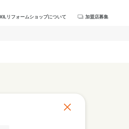
IXILリフォームショップについて
加盟店募集
浴室
屋根・外壁
暮らしをつくる、価値・性能向上
ョン
自然素材