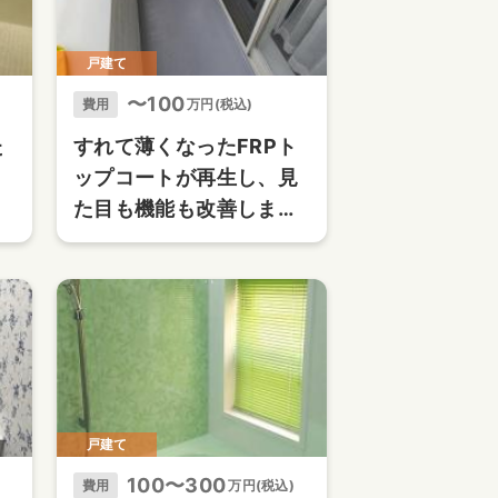
戸建て
〜100
費用
万円(税込)
た
すれて薄くなったFRPト
ップコートが再生し、見
た目も機能も改善しまし
た
戸建て
100〜300
費用
万円(税込)