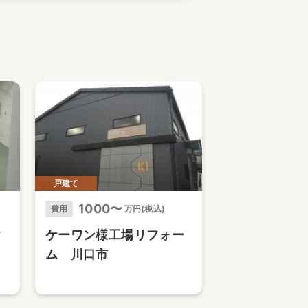
戸建て
1000〜
費用
万円(税込)
ク
ケーワン様工場リフォー
ノ
ム 川口市
領