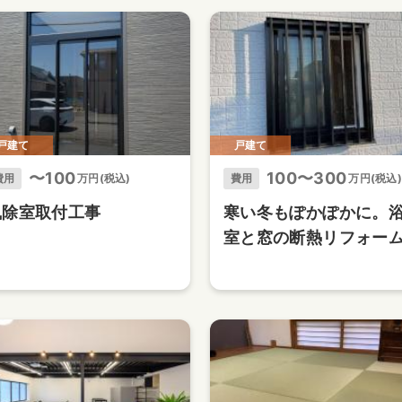
戸建て
戸建て
〜100
100〜300
費用
万円(税込)
費用
万円(税込)
風除室取付工事
寒い冬もぽかぽかに。
室と窓の断熱リフォー