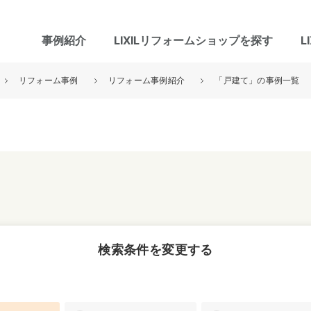
事例紹介
LIXILリフォームショップを探す
L
リフォーム事例
リフォーム事例紹介
「戸建て」の事例一覧
グ
リビング・居室
寝室
玄関まわり
門まわり
スペース
カースペース
お客さま満足度アンケート
ここちいい
リノベーシ
検索条件を変更する
オール電化
省エネ