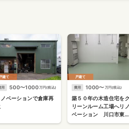
戸建て
戸建て
500〜1000
1000〜
費用
万円(税込)
費用
万円(税込)
リノベーションで倉庫再
築５０年の木造住宅を
生
リーンルーム工場へリ
ベーション 川口市東
家