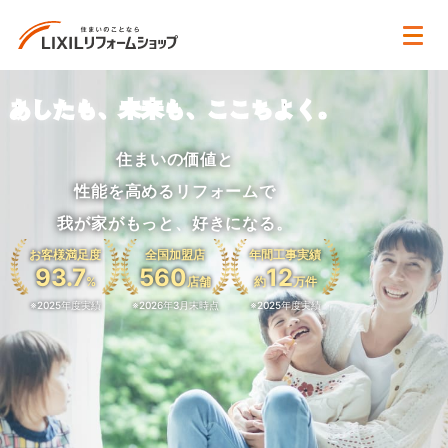
あしたも、未来も、ここちよく。
住まいの価値と
性能を高めるリフォームで
我が家がもっと、好きになる。
お客様満足度
全国加盟店
年間工事実績
93.7
560
12
%
店舗
約
万件
※2025年度実績
※2026年3月末時点
※2025年度実績