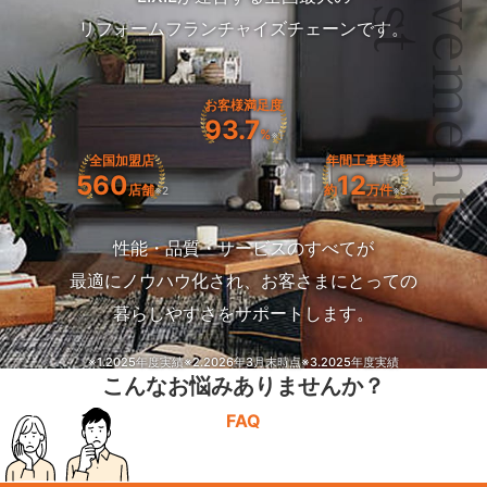
Achievemen
リフォームフランチャイズチェーンです。
お客様満足度
93.7
%
※1
全国加盟店
年間工事実績
560
12
店舗
約
万件
※2
※3
性能・品質・サービスのすべてが
最適にノウハウ化され、お客さまにとっての
暮らしやすさをサポートします。
※1.2025年度実績
※2.2026年3月末時点
※3.2025年度実績
こんなお悩みありませんか？
FAQ